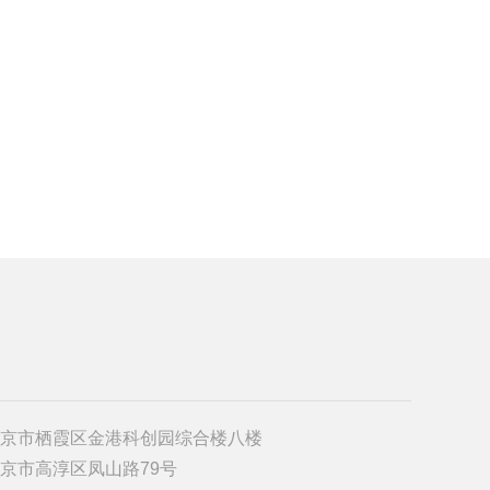
京市栖霞区金港科创园综合楼八楼
京市高淳区凤山路79号